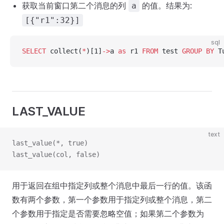
获取当前窗口第二个消息的列
的值。结果为:
a
[{"r1":32}]
sql
SELECT
 collect(
*
)[1]
->
a 
as
 r1 
FROM
 test 
GROUP BY
 T
LAST_VALUE
text
last_value(*, true)
last_value(col, false)
用于返回在组中指定列或整个消息中最后一行的值。该函
数有两个参数，第一个参数用于指定列或整个消息，第二
个参数用于指定是否需要忽略空值；如果第二个参数为