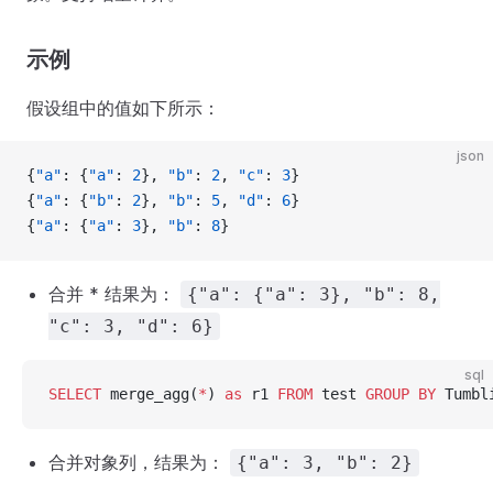
示例
假设组中的值如下所示：
json
{
"a"
: {
"a"
: 
2
}, 
"b"
: 
2
, 
"c"
: 
3
}
{
"a"
: {
"b"
: 
2
}, 
"b"
: 
5
, 
"d"
: 
6
}
{
"a"
: {
"a"
: 
3
}, 
"b"
: 
8
}
合并 * 结果为：
{"a": {"a": 3}, "b": 8,
"c": 3, "d": 6}
sql
SELECT
 merge_agg(
*
) 
as
 r1 
FROM
 test 
GROUP BY
 Tumbl
合并对象列，结果为：
{"a": 3, "b": 2}