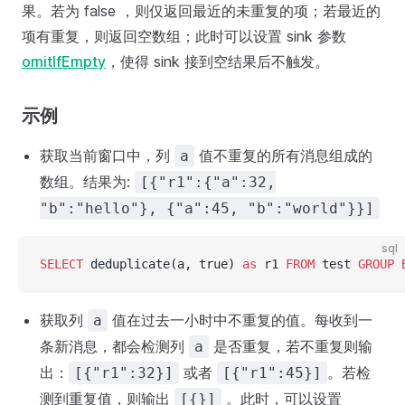
果。若为 false ，则仅返回最近的未重复的项；若最近的
项有重复，则返回空数组；此时可以设置 sink 参数
omitIfEmpty
，使得 sink 接到空结果后不触发。
示例
获取当前窗口中，列
值不重复的所有消息组成的
a
数组。结果为:
[{"r1":{"a":32,
"b":"hello"}, {"a":45, "b":"world"}}]
sql
SELECT
 deduplicate(a, true) 
as
 r1 
FROM
 test 
GROUP 
获取列
值在过去一小时中不重复的值。每收到一
a
条新消息，都会检测列
是否重复，若不重复则输
a
出：
或者
。若检
[{"r1":32}]
[{"r1":45}]
测到重复值，则输出
。此时，可以设置
[{}]