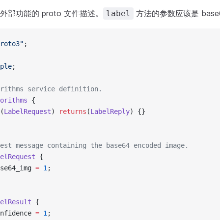
部功能的 proto 文件描述。
方法的参数应该是 base
label
roto3"
;
ple
;
rithms service definition.
orithms
 {
(
LabelRequest
) 
returns
(
LabelReply
) {}
est message containing the base64 encoded image.
elRequest
 {
se64_img 
=
 1
;
elResult
 {
nfidence 
=
 1
;