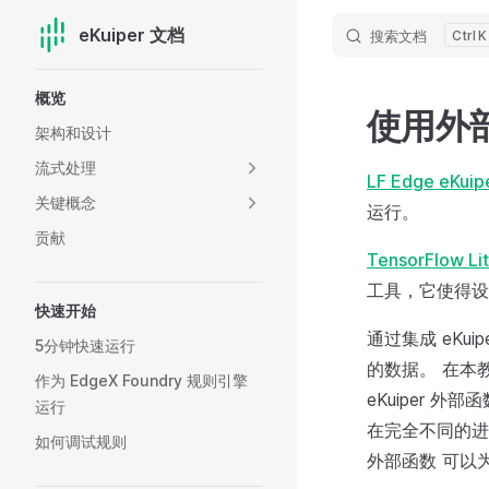
eKuiper 文档
搜索文档
K
Skip to content
Sidebar Navigation
概览
使用外部
架构和设计
流式处理
LF Edge eKuip
关键概念
运行。
贡献
TensorFlow Li
工具，它使得设
快速开始
通过集成 eKuip
5分钟快速运行
的数据。 在本教
作为 EdgeX Foundry 规则引擎
eKuiper 
运行
在完全不同的进
如何调试规则
外部函数 可以为