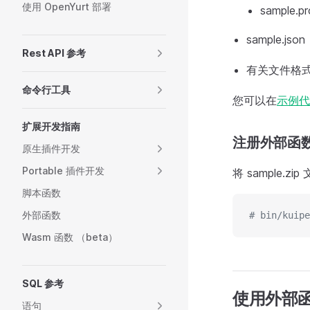
使用 OpenYurt 部署
sample.pr
sample.json
Rest API 参考
有关文件格
命令行工具
您可以在
示例代
扩展开发指南
注册外部函
原生插件开发
Portable 插件开发
将 sample.z
脚本函数
外部函数
# bin/kuipe
Wasm 函数 （beta）
SQL 参考
使用外部
语句