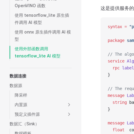
OpenVINO 函数
这是提供服务的外
使用 tensorflow_lite 原生插
件调用 AI 模型
syntax
 =
 "p
使用 onnx 原生插件调用 AI 模
型
package
 sam
使用外部函数调用
// The algo
tensorflow_lite AI 模型
service
 Alg
  rpc
 label
}
数据连接
数据源
// The requ
降采样
message
 Lab
  string
 ba
内置源
}
预定义插件源
message
 Lab
数据汇（Sink）
  float
  co
数据模板