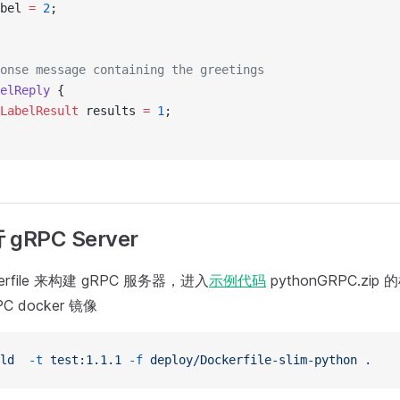
bel 
=
 2
;
onse message containing the greetings
elReply
 {
LabelResult
 results 
=
 1
;
RPC Server
rfile 来构建 gRPC 服务器，进入
示例代码
pythonGRPC.zi
 docker 镜像
ld
  -t
 test:1.1.1
 -f
 deploy/Dockerfile-slim-python
 .