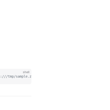
shell
:///tmp/sample.zip"}'