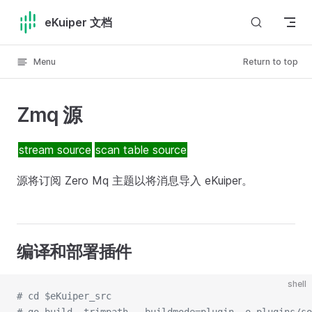
Skip to content
eKuiper 文档
Menu
Return to top
Zmq 源
stream source
scan table source
源将订阅 Zero Mq 主题以将消息导入 eKuiper。
编译和部署插件
shell
# cd $eKuiper_src