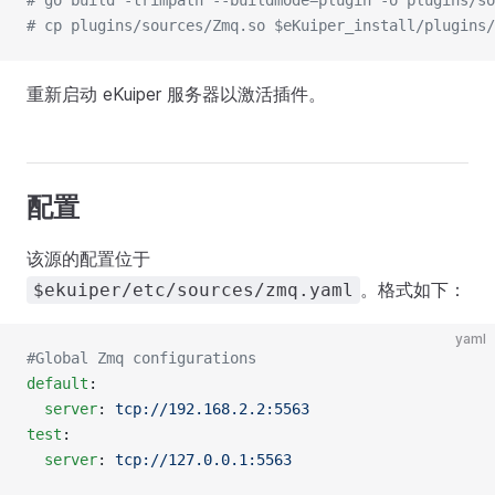
# go build -trimpath --buildmode=plugin -o plugins/s
# cp plugins/sources/Zmq.so $eKuiper_install/plugins/
重新启动 eKuiper 服务器以激活插件。
配置
该源的配置位于
。格式如下：
$ekuiper/etc/sources/zmq.yaml
yaml
#Global Zmq configurations
default
:
  server
: 
tcp://192.168.2.2:5563
test
:
  server
: 
tcp://127.0.0.1:5563