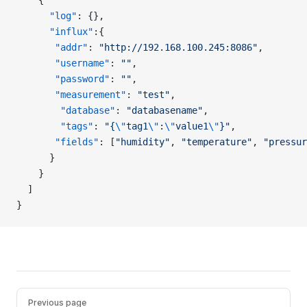
    {
      "log"
: {},
      "influx"
:{
       "addr"
: 
"http://192.168.100.245:8086"
,
       "username"
: 
""
,
       "password"
: 
""
,
       "measurement"
: 
"test"
,
        "database"
: 
"databasename"
,
        "tags"
: 
"{
\"
tag1
\"
:
\"
value1
\"
}"
,
       "fields"
: [
"humidity"
, 
"temperature"
, 
"pressur
      }
    }
  ]
}
Previous page