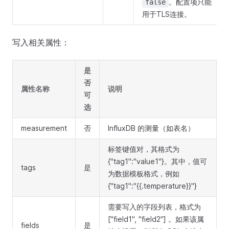
。配置项只能
false
用于TLS连接。
写入相关属性：
是
否
属性名称
说明
可
选
measurement
否
InfluxDB 的测量（如表名）
标签键值对，其格式为
{"tag1":"value1"}。其中，值可
tags
是
为数据模板格式，例如
{"tag1":"{{.temperature}}"}
需要写入的字段列表，格式为
["field1", "field2"] 。如果该属
fields
是