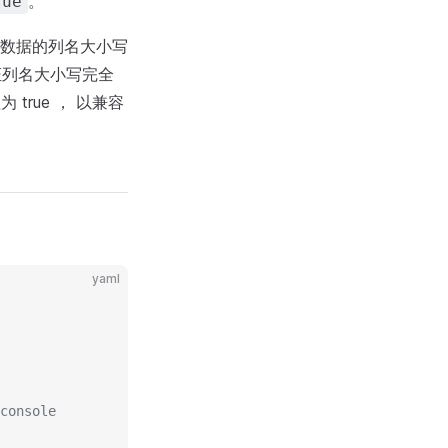
。
rue
输入数据的列名大小写
证列名大小写完全
true ， 以兼容
yaml
console