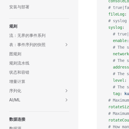
  consoleLo
安装与部署
  # true|fa
  fileLog
: 
  # syslog 
规则
  syslog
:
    # true|
流：无界的事件系列
    enable
:
表：事件序列的快照
    # The s
图规则
    network
    # The s
规则流水线
    address
状态和容错
    # The s
    level
: 
增量计算
    # The s
序列化
    tag
: 
ku
AI/ML
  # Maximum
  rotateSiz
  # Maximum
数据连接
  rotateCou
  # How man
数据源