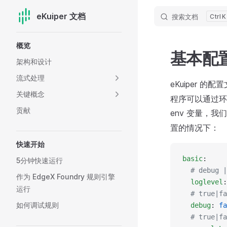
eKuiper 文档
搜索文档
K
Skip to content
Sidebar Navigation
概览
基本配
架构和设计
流式处理
eKuiper 的
关键概念
程序可以通过环
贡献
env 变量，
置的情况下：
快速开始
basic
:
5分钟快速运行
  # debug |
作为 EdgeX Foundry 规则引擎
  loglevel
:
运行
  # true|fa
如何调试规则
  debug
: 
fa
  # true|fa