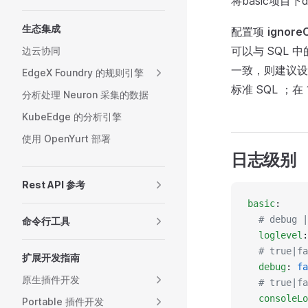
将basic项目下
生态集成
配置项
ignore
可以与 SQL
边云协同
一致，则建议设置该
EdgeX Foundry 的规则引擎
标准 SQL ；在
分析处理 Neuron 采集的数据
KubeEdge 的分析引擎
使用 OpenYurt 部署
日志级别
Rest API 参考
basic
:
  # debug |
命令行工具
  loglevel
:
  # true|fa
扩展开发指南
  debug
: 
fa
原生插件开发
  # true|fa
  consoleLo
Portable 插件开发