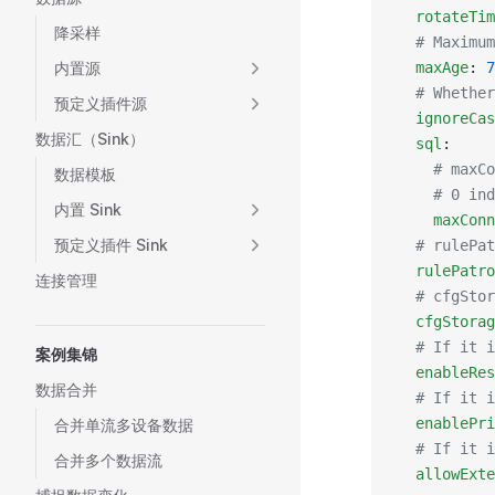
  rotateTim
降采样
  # Maximum
内置源
  maxAge
: 
7
  # Whether
预定义插件源
  ignoreCas
数据汇（Sink）
  sql
:
    # maxCo
数据模板
    # 0 ind
内置 Sink
    maxConn
预定义插件 Sink
  # rulePat
  rulePatro
连接管理
  # cfgStor
  cfgStorag
  # If it i
案例集锦
  enableRes
数据合并
  # If it i
  enablePri
合并单流多设备数据
  # If it i
合并多个数据流
  allowExte