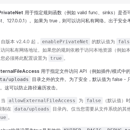
PrivateNet
用于指定规则函数（例如 valid func、sinks）
host、127.0.0.1）。如果为 true，则可以访问私有网络。出于
] 自版本 v2.4.0 起，
的默认值为
enablePrivateNet
fals
访问私有网络地址。如果您的规则依赖于访问本地资源（例如本地 
，您必须将此配置设置为
。
true
xternalFileAccess
用于指定文件访问 API（例如插件/模式中的 fil
目录之外的文件。为了安全，默认值为 false -
ta/uploads
。这可以防止路径遍历攻击。
] 当
为
（默认值）时，所
allowExternalFileAccess
false
都限制在
目录内。仅当您需要从文件系统的其
data/uploads
。
rue