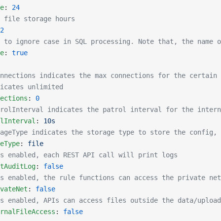
e
: 
24
 file storage hours
2
 to ignore case in SQL processing. Note that, the name o
e
: 
true
nnections indicates the max connections for the certain 
icates unlimited
ections
: 
0
rolInterval indicates the patrol interval for the intern
lInterval
: 
10s
ageType indicates the storage type to store the config, 
eType
: 
file
s enabled, each REST API call will print logs
tAuditLog
: 
false
s enabled, the rule functions can access the private net
vateNet
: 
false
s enabled, APIs can access files outside the data/upload
rnalFileAccess
: 
false