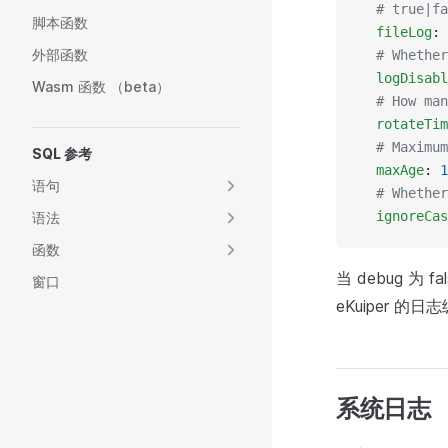
  # true|fa
脚本函数
  fileLog
: 
外部函数
  # Whether
  logDisabl
Wasm 函数 （beta）
  # How man
  rotateTim
  # Maximum
SQL 参考
  maxAge
: 
1
语句
  # Whether
  ignoreCas
语法
函数
当 debug 为 f
窗口
eKuiper 的
系统日志