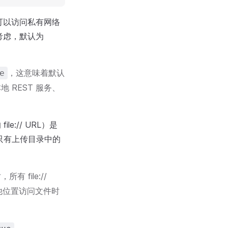
是否可以访问私有网络
安全考虑，默认为
，这意味着默认
e
REST 服务、
e:// URL）是
 只有上传目录中的
有 file://
他位置访问文件时