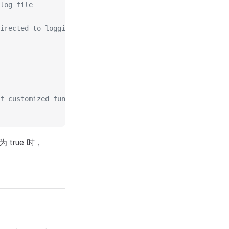
log file
irected to logging system like syslog that already adds 
f customized function by plugins are case-sensitive.
为 true 时，