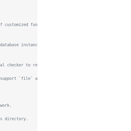
f customized function by plugins are case-sensitive.
database instance group by driver and dsn sharing betwee
al checker to reconcile the scheudle rule
support `file` and `kv`. When `cfgStorageType` is file, 
work.
s directory.