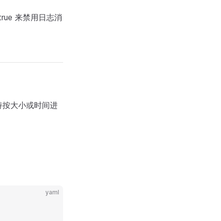
true 来禁用日志消
持按大小或时间进
yaml