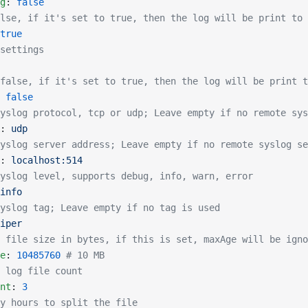
g
: 
false
lse, if it's set to true, then the log will be print to 
true
settings
false, if it's set to true, then the log will be print t
 
false
yslog protocol, tcp or udp; Leave empty if no remote sys
: 
udp
yslog server address; Leave empty if no remote syslog se
: 
localhost:514
yslog level, supports debug, info, warn, error
info
yslog tag; Leave empty if no tag is used
iper
 file size in bytes, if this is set, maxAge will be igno
e
: 
10485760
 # 10 MB
 log file count
nt
: 
3
y hours to split the file