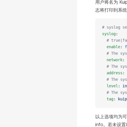
用户将名为 Kuip
志将打印到系统日
# syslog se
syslog
:
  # true|fa
  enable
: 
f
  # The sys
  network
: 
  # The sys
  address
: 
  # The sys
  level
: 
in
  # The sys
  tag
: 
kuip
以上选项均为可
info。若未