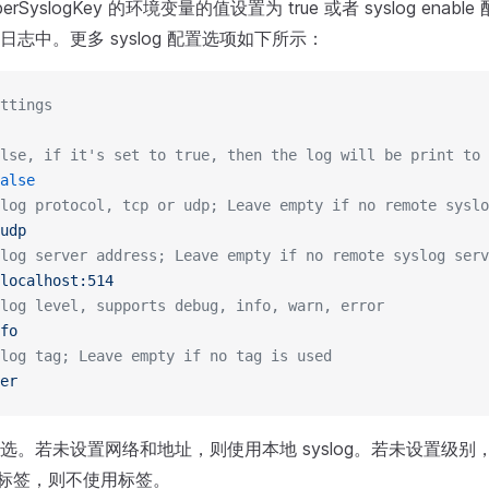
erSyslogKey 的环境变量的值设置为 true 或者 syslog enable
志中。更多 syslog 配置选项如下所示：
ttings
lse, if it's set to true, then the log will be print to 
alse
log protocol, tcp or udp; Leave empty if no remote syslo
udp
log server address; Leave empty if no remote syslog serv
localhost:514
log level, supports debug, info, warn, error
fo
log tag; Leave empty if no tag is used
er
选。若未设置网络和地址，则使用本地 syslog。若未设置级别
设置标签，则不使用标签。