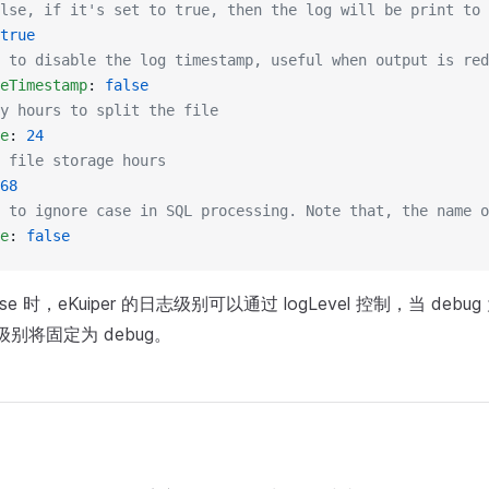
lse, if it's set to true, then the log will be print to 
true
 to disable the log timestamp, useful when output is red
eTimestamp
: 
false
y hours to split the file
e
: 
24
 file storage hours
68
 to ignore case in SQL processing. Note that, the name o
e
: 
false
alse 时，eKuiper 的日志级别可以通过 logLevel 控制，当 debug 
日志级别将固定为 debug。