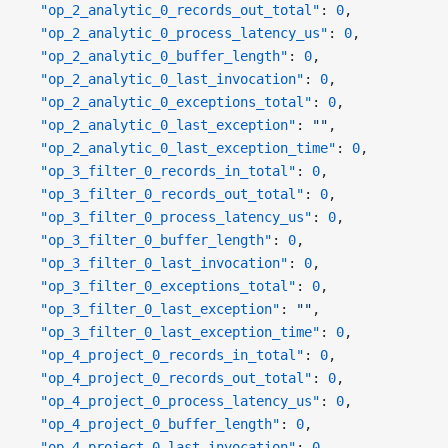
  "op_2_analytic_0_records_out_total"
: 
0
,
  "op_2_analytic_0_process_latency_us"
: 
0
,
  "op_2_analytic_0_buffer_length"
: 
0
,
  "op_2_analytic_0_last_invocation"
: 
0
,
  "op_2_analytic_0_exceptions_total"
: 
0
,
  "op_2_analytic_0_last_exception"
: 
""
,
  "op_2_analytic_0_last_exception_time"
: 
0
,
  "op_3_filter_0_records_in_total"
: 
0
,
  "op_3_filter_0_records_out_total"
: 
0
,
  "op_3_filter_0_process_latency_us"
: 
0
,
  "op_3_filter_0_buffer_length"
: 
0
,
  "op_3_filter_0_last_invocation"
: 
0
,
  "op_3_filter_0_exceptions_total"
: 
0
,
  "op_3_filter_0_last_exception"
: 
""
,
  "op_3_filter_0_last_exception_time"
: 
0
,
  "op_4_project_0_records_in_total"
: 
0
,
  "op_4_project_0_records_out_total"
: 
0
,
  "op_4_project_0_process_latency_us"
: 
0
,
  "op_4_project_0_buffer_length"
: 
0
,
  "op_4_project_0_last_invocation"
: 
0
,