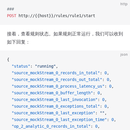
http
###
POST
 http://{{host}}/rules/rule1/start
接着，查看规则状态。如果规则正常运行，我们可以收到
如下回复：
json
{
  "status"
: 
"running"
,
  "source_mockStream_0_records_in_total"
: 
0
,
  "source_mockStream_0_records_out_total"
: 
0
,
  "source_mockStream_0_process_latency_us"
: 
0
,
  "source_mockStream_0_buffer_length"
: 
0
,
  "source_mockStream_0_last_invocation"
: 
0
,
  "source_mockStream_0_exceptions_total"
: 
0
,
  "source_mockStream_0_last_exception"
: 
""
,
  "source_mockStream_0_last_exception_time"
: 
0
,
  "op_2_analytic_0_records_in_total"
: 
0
,