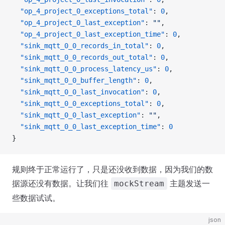
  "op_4_project_0_exceptions_total"
: 
0
,
  "op_4_project_0_last_exception"
: 
""
,
  "op_4_project_0_last_exception_time"
: 
0
,
  "sink_mqtt_0_0_records_in_total"
: 
0
,
  "sink_mqtt_0_0_records_out_total"
: 
0
,
  "sink_mqtt_0_0_process_latency_us"
: 
0
,
  "sink_mqtt_0_0_buffer_length"
: 
0
,
  "sink_mqtt_0_0_last_invocation"
: 
0
,
  "sink_mqtt_0_0_exceptions_total"
: 
0
,
  "sink_mqtt_0_0_last_exception"
: 
""
,
  "sink_mqtt_0_0_last_exception_time"
: 
0
}
规则终于正常运行了，只是还没收到数据，因为我们的数
据源还没有数据。让我们往
主题发送一
mockStream
些数据试试。
json