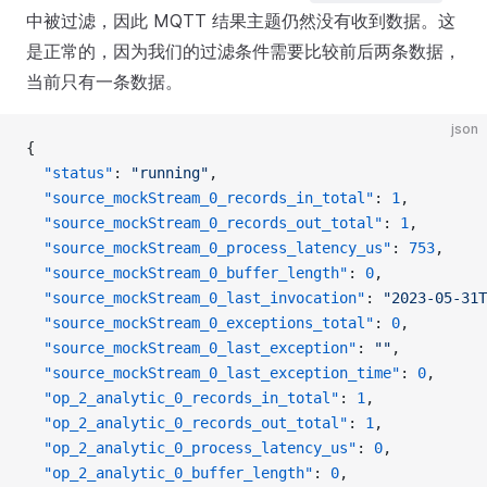
中被过滤，因此 MQTT 结果主题仍然没有收到数据。这
是正常的，因为我们的过滤条件需要比较前后两条数据，
当前只有一条数据。
json
{
  "status"
: 
"running"
,
  "source_mockStream_0_records_in_total"
: 
1
,
  "source_mockStream_0_records_out_total"
: 
1
,
  "source_mockStream_0_process_latency_us"
: 
753
,
  "source_mockStream_0_buffer_length"
: 
0
,
  "source_mockStream_0_last_invocation"
: 
"2023-05-31T
  "source_mockStream_0_exceptions_total"
: 
0
,
  "source_mockStream_0_last_exception"
: 
""
,
  "source_mockStream_0_last_exception_time"
: 
0
,
  "op_2_analytic_0_records_in_total"
: 
1
,
  "op_2_analytic_0_records_out_total"
: 
1
,
  "op_2_analytic_0_process_latency_us"
: 
0
,
  "op_2_analytic_0_buffer_length"
: 
0
,