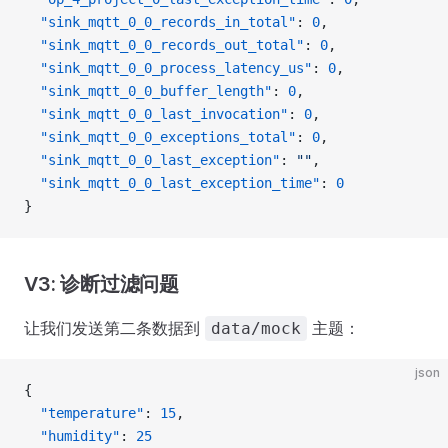
  "sink_mqtt_0_0_records_in_total"
: 
0
,
  "sink_mqtt_0_0_records_out_total"
: 
0
,
  "sink_mqtt_0_0_process_latency_us"
: 
0
,
  "sink_mqtt_0_0_buffer_length"
: 
0
,
  "sink_mqtt_0_0_last_invocation"
: 
0
,
  "sink_mqtt_0_0_exceptions_total"
: 
0
,
  "sink_mqtt_0_0_last_exception"
: 
""
,
  "sink_mqtt_0_0_last_exception_time"
: 
0
}
V3: 诊断过滤问题
让我们发送第二条数据到
主题：
data/mock
json
{
  "temperature"
: 
15
,
  "humidity"
: 
25