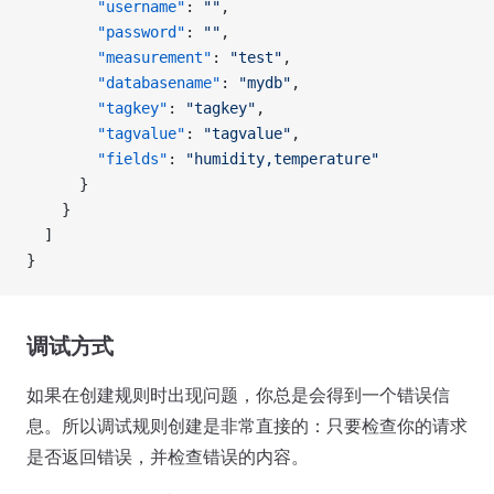
        "username"
: 
""
,
        "password"
: 
""
,
        "measurement"
: 
"test"
,
        "databasename"
: 
"mydb"
,
        "tagkey"
: 
"tagkey"
,
        "tagvalue"
: 
"tagvalue"
,
        "fields"
: 
"humidity,temperature"
      }
    }
  ]
}
调试方式
如果在创建规则时出现问题，你总是会得到一个错误信
息。所以调试规则创建是非常直接的：只要检查你的请求
是否返回错误，并检查错误的内容。