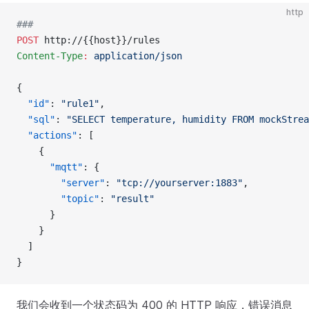
http
###
POST
 http://{{host}}/rules
Content-Type
:
 application/json
{
  "id"
: 
"rule1"
,
  "sql"
: 
"SELECT temperature, humidity FROM mockStrea
  "actions"
: [
    {
      "mqtt"
: {
        "server"
: 
"tcp://yourserver:1883"
,
        "topic"
: 
"result"
      }
    }
  ]
}
我们会收到一个状态码为 400 的 HTTP 响应，错误消息