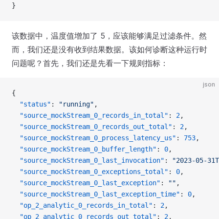
}
该数据中，温度值增加了 5，应该能够满足过滤条件。然
而，我们还是没有收到结果数据。该如何诊断这种运行时
问题呢？首先，我们还是先看一下规则指标：
json
{
  "status"
: 
"running"
,
  "source_mockStream_0_records_in_total"
: 
2
,
  "source_mockStream_0_records_out_total"
: 
2
,
  "source_mockStream_0_process_latency_us"
: 
753
,
  "source_mockStream_0_buffer_length"
: 
0
,
  "source_mockStream_0_last_invocation"
: 
"2023-05-31T
  "source_mockStream_0_exceptions_total"
: 
0
,
  "source_mockStream_0_last_exception"
: 
""
,
  "source_mockStream_0_last_exception_time"
: 
0
,
  "op_2_analytic_0_records_in_total"
: 
2
,
  "op_2_analytic_0_records_out_total"
: 
2
,