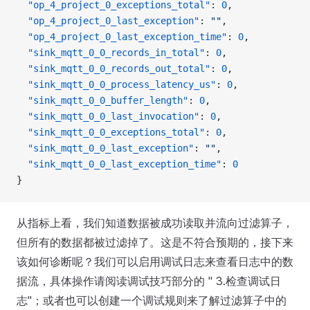
  "op_4_project_0_exceptions_total"
: 
0
,
  "op_4_project_0_last_exception"
: 
""
,
  "op_4_project_0_last_exception_time"
: 
0
,
  "sink_mqtt_0_0_records_in_total"
: 
0
,
  "sink_mqtt_0_0_records_out_total"
: 
0
,
  "sink_mqtt_0_0_process_latency_us"
: 
0
,
  "sink_mqtt_0_0_buffer_length"
: 
0
,
  "sink_mqtt_0_0_last_invocation"
: 
0
,
  "sink_mqtt_0_0_exceptions_total"
: 
0
,
  "sink_mqtt_0_0_last_exception"
: 
""
,
  "sink_mqtt_0_0_last_exception_time"
: 
0
}
从指标上看，我们知道数据被成功读取并流向过滤算子，
但所有的数据都被过滤掉了。这是不符合预期的，接下来
该如何诊断呢？我们可以启用调试日志来查看日志中的数
据流，具体操作请阅读调试技巧部分的 " 3.检查调试日
志"；或者也可以创建一个调试规则来了解过滤算子中的