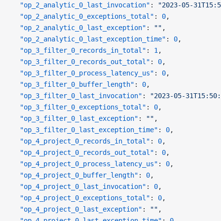
  "op_2_analytic_0_last_invocation"
: 
"2023-05-31T15:5
  "op_2_analytic_0_exceptions_total"
: 
0
,
  "op_2_analytic_0_last_exception"
: 
""
,
  "op_2_analytic_0_last_exception_time"
: 
0
,
  "op_3_filter_0_records_in_total"
: 
1
,
  "op_3_filter_0_records_out_total"
: 
0
,
  "op_3_filter_0_process_latency_us"
: 
0
,
  "op_3_filter_0_buffer_length"
: 
0
,
  "op_3_filter_0_last_invocation"
: 
"2023-05-31T15:50:
  "op_3_filter_0_exceptions_total"
: 
0
,
  "op_3_filter_0_last_exception"
: 
""
,
  "op_3_filter_0_last_exception_time"
: 
0
,
  "op_4_project_0_records_in_total"
: 
0
,
  "op_4_project_0_records_out_total"
: 
0
,
  "op_4_project_0_process_latency_us"
: 
0
,
  "op_4_project_0_buffer_length"
: 
0
,
  "op_4_project_0_last_invocation"
: 
0
,
  "op_4_project_0_exceptions_total"
: 
0
,
  "op_4_project_0_last_exception"
: 
""
,
  "op_4_project_0_last_exception_time"
: 
0
,