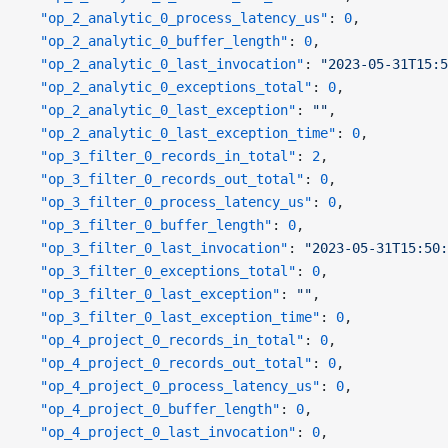
  "op_2_analytic_0_process_latency_us"
: 
0
,
  "op_2_analytic_0_buffer_length"
: 
0
,
  "op_2_analytic_0_last_invocation"
: 
"2023-05-31T15:5
  "op_2_analytic_0_exceptions_total"
: 
0
,
  "op_2_analytic_0_last_exception"
: 
""
,
  "op_2_analytic_0_last_exception_time"
: 
0
,
  "op_3_filter_0_records_in_total"
: 
2
,
  "op_3_filter_0_records_out_total"
: 
0
,
  "op_3_filter_0_process_latency_us"
: 
0
,
  "op_3_filter_0_buffer_length"
: 
0
,
  "op_3_filter_0_last_invocation"
: 
"2023-05-31T15:50:
  "op_3_filter_0_exceptions_total"
: 
0
,
  "op_3_filter_0_last_exception"
: 
""
,
  "op_3_filter_0_last_exception_time"
: 
0
,
  "op_4_project_0_records_in_total"
: 
0
,
  "op_4_project_0_records_out_total"
: 
0
,
  "op_4_project_0_process_latency_us"
: 
0
,
  "op_4_project_0_buffer_length"
: 
0
,
  "op_4_project_0_last_invocation"
: 
0
,