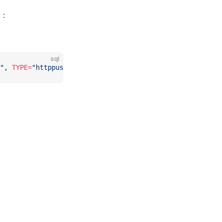
：
sql
"
, 
TYPE=
"httppush"
)