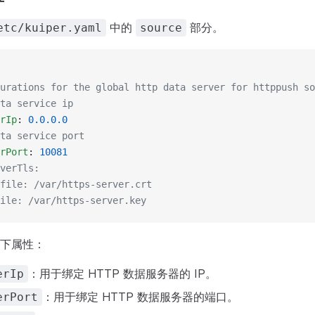
中的
部分。
etc/kuiper.yaml
source
urations for the global http data server for httppush so
ta service ip
rIp
: 
0.0.0.0
ta service port
rPort
: 
10081
verTls:
file: /var/https-server.crt
ile: /var/https-server.key
下属性：
：用于绑定 HTTP 数据服务器的 IP。
erIp
：用于绑定 HTTP 数据服务器的端口。
erPort