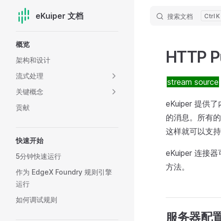
eKuiper 文档
搜索文档
K
Skip to content
Sidebar Navigation
概览
HTTP 
架构和设计
流式处理
stream source
关键概念
eKuiper 提
贡献
的消息。所有的 
这样就可以支持
快速开始
eKuiper 连
5分钟快速运行
方法。
作为 EdgeX Foundry 规则引擎
运行
如何调试规则
服务器配