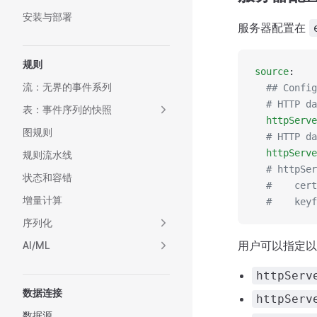
安装与部署
服务器配置在
规则
source
:
流：无界的事件系列
  ## Config
  # HTTP da
表：事件序列的快照
  httpServe
图规则
  # HTTP da
  httpServe
规则流水线
  # httpSer
状态和容错
  #    cert
增量计算
  #    keyf
序列化
用户可以指定以
AI/ML
httpServ
数据连接
httpServ
数据源