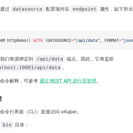
可通过
配置项对应
属性，如下所示
datasource
endpoint
AM httpDemo() 
WITH
 (DATASOURCE
=
"/api/data"
, FORMAT
=
"json
，我们将源绑定到
端点。因此，它将监听
/api/data
。
alhost:10081/api/data
及命令解释，可参考
通过 REST API 进行流管理
。
建
令行界面（CLI）直接访问 eKuiper。
r
目录：
bin