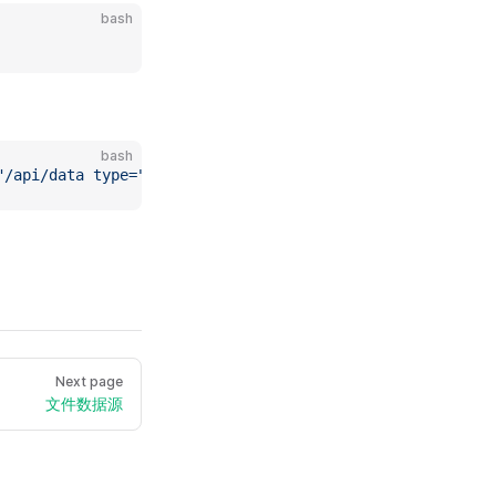
bash
bash
"/api/data type="httppush")'
Next page
文件数据源