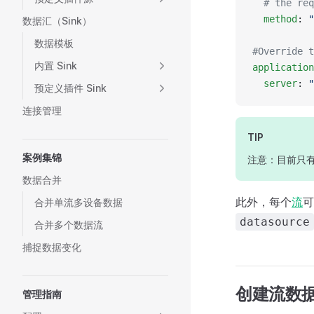
  # the req
  method
: 
"
数据汇（Sink）
数据模板
#Override t
内置 Sink
application
  server
: 
"
预定义插件 Sink
连接管理
TIP
案例集锦
注意：目前只
数据合并
此外，每个
流
可
合并单流多设备数据
datasource
合并多个数据流
捕捉数据变化
创建流数
管理指南