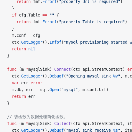
    return
 fmt.
Errorf
(
"property Url is required"
)
  }
  if
 cfg.Table 
==
 ""
 {
    return
 fmt.
Errorf
(
"property Table is required"
)
  }
  m.conf 
=
 cfg
  ctx.
GetLogger
().
Infof
(
"mysql provisioning started w
  return
 nil
}
func
 (m 
*
mysqlSink) 
Connect
(ctx api.StreamContext) 
er
  ctx.
GetLogger
().
Debugf
(
"Opening mysql sink 
%v
"
, m.c
  var
 err 
error
  m.db, err 
=
 sql.
Open
(
"mysql"
, m.conf.Url)
  return
 err
}
// 该函数为数据处理简化函数。
func
 (m 
*
mysqlSink) 
Collect
(ctx api.StreamContext, it
  ctx.
GetLogger
().
Debugf
(
"mysql sink receive 
%s
"
, ite