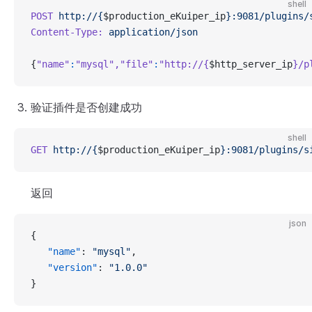
shell
POST
 http://{
$production_eKuiper_ip
}:9081/plugins/
Content-Type:
 application/json
{
"name"
:
"mysql"
,
"file"
:
"http://{
$http_server_ip
}/p
验证插件是否创建成功
shell
GET
 http://{
$production_eKuiper_ip
}:9081/plugins/s
返回
json
{
   "name"
: 
"mysql"
,
   "version"
: 
"1.0.0"
}