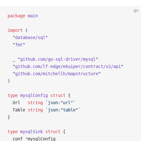
go
package
 main
import
 (
  "
database/sql
"
  "
fmt
"
  _
 "
github.com/go-sql-driver/mysql
"
  "
github.com/lf-edge/ekuiper/contract/v2/api
"
  "
github.com/mitchellh/mapstructure
"
)
type
 mysqlConfig
 struct
 {
  Url   
string
 `json:"url"`
  Table 
string
 `json:"table"`
}
type
 mysqlSink
 struct
 {
  conf 
*
mysqlConfig