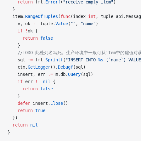
    return
 fmt.
Errorf
(
"receive empty item"
)
  }
  item.
RangeOfTuples
(
func
(index 
int
, tuple api.Messag
    v, ok 
:=
 tuple.
Value
(
""
, 
"name"
)
    if
 !
ok {
      return
 false
    }
    //TODO 此处列名写死。生产环境中一般可从item中的键值对
    sql 
:=
 fmt.
Sprintf
(
"INSERT INTO 
%s
 (`name`) VALUE
    ctx.
GetLogger
().
Debugf
(sql)
    insert, err 
:=
 m.db.
Query
(sql)
    if
 err 
!=
 nil
 {
      return
 false
    }
    defer
 insert.
Close
()
    return
 true
  })
  return
 nil
}