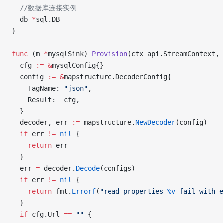
  //数据库连接实例
  db 
*
sql.DB
}
func
 (m 
*
mysqlSink) 
Provision
(ctx api.StreamContext, 
  cfg 
:=
 &
mysqlConfig{}
  config 
:=
 &
mapstructure.DecoderConfig{
    TagName: 
"json"
,
    Result:  cfg,
  }
  decoder, err 
:=
 mapstructure.
NewDecoder
(config)
  if
 err 
!=
 nil
 {
    return
 err
  }
  err 
=
 decoder.
Decode
(configs)
  if
 err 
!=
 nil
 {
    return
 fmt.
Errorf
(
"read properties 
%v
 fail with e
  }
  if
 cfg.Url 
==
 ""
 {