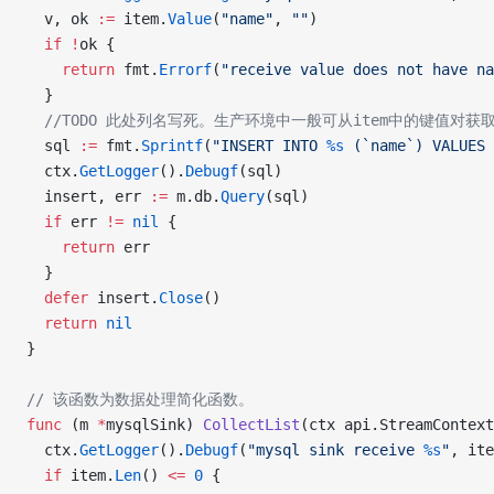
  v, ok 
:=
 item.
Value
(
"name"
, 
""
)
  if
 !
ok {
    return
 fmt.
Errorf
(
"receive value does not have na
  }
  //TODO 此处列名写死。生产环境中一般可从item中的键值对获
  sql 
:=
 fmt.
Sprintf
(
"INSERT INTO 
%s
 (`name`) VALUES 
  ctx.
GetLogger
().
Debugf
(sql)
  insert, err 
:=
 m.db.
Query
(sql)
  if
 err 
!=
 nil
 {
    return
 err
  }
  defer
 insert.
Close
()
  return
 nil
}
// 该函数为数据处理简化函数。
func
 (m 
*
mysqlSink) 
CollectList
(ctx api.StreamContext
  ctx.
GetLogger
().
Debugf
(
"mysql sink receive 
%s
"
, ite
  if
 item.
Len
() 
<=
 0
 {