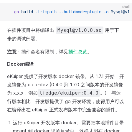
shell
   go
 build
 -trimpath
 --buildmode=plugin
 -o
 Mysql@v1.
在插件项目中将编译出
用于下一
Mysql@v1.0.0.so
步的调试部署。
注意
：插件命名有限制，详见
插件总览
。
Docker编译
eKuiper 提供了开发版本 docker 镜像。从 1.7.1 开始，开
发镜像为 x.x.x-dev (0.4.0 到 1.7.0 之间版本的开发镜像
为 x.x.x，例如
。)；与运
lfedge/ekuiper:0.4.0
行版本相比，开发版提供了 go 开发环境，使得用户可以
在编译出在 eKuiper 正式发布版本中完全兼容的插件。
运行 eKuiper 开发版本 docker。需要把本地插件目录
mount 到 docker 里的目录中，这样才能在 docker