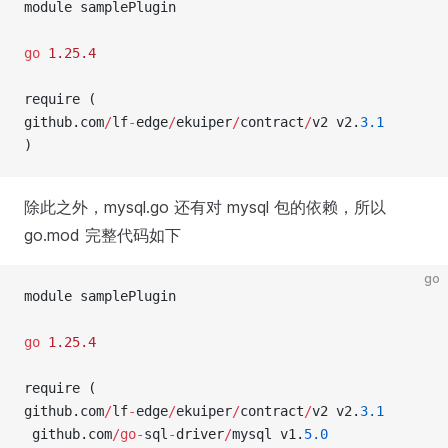
module samplePlugin
go
 1.25.4
require (
github.com
/
lf
-
edge
/
ekuiper
/
contract
/
v2 v2.
3.1
)
除此之外，mysql.go 还有对 mysql 包的依赖，所以
go.mod 完整代码如下
go
module samplePlugin
go
 1.25.4
require (
github.com
/
lf
-
edge
/
ekuiper
/
contract
/
v2 v2.
3.1
 github.com
/go-
sql
-
driver
/
mysql v1.
5.0