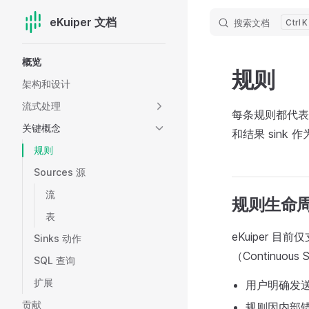
eKuiper 文档
搜索文档
K
Skip to content
Sidebar Navigation
概览
规则
架构和设计
流式处理
每条规则都代表
关键概念
和结果 sink 
规则
Sources 源
流
规则生命
表
eKuiper 目
Sinks 动作
（Continu
SQL 查询
扩展
用户明确发
贡献
规则因内部错误