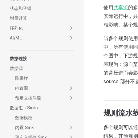
使用
共享流
的多
状态和容错
实际运行中，共
增量计算
相影响。某个规
序列化
AI/ML
当多个规则使用
中，所有使用同一共
个图中，下游规
数据连接
表现为：源自某
数据源
的背压进而会影
降采样
source 部分不参
内置源
预定义插件源
数据汇（Sink）
规则流水
数据模板
多个规则可以通过
内置 Sink
结果，其他规则在
预定义插件 Sink