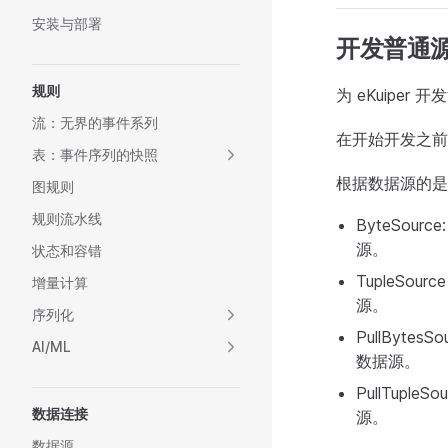
安装与部署
开发普通
规则
为 eKuiper 
流：无界的事件系列
在开始开发之
表：事件序列的快照
根据数据源的是
图规则
规则流水线
ByteSour
源。
状态和容错
TupleSo
增量计算
源。
序列化
PullByte
AI/ML
数据源。
PullTupl
数据连接
源。
数据源