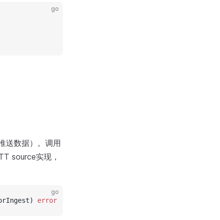
go
系统推送数据）。调用
T source实现，
go
orIngest) 
error