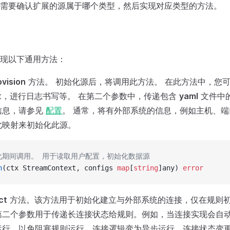
需要确认扩展的源属于哪个类型，然后实现对应类型的方法。
现以下通用方法：
ovision
方法。 初始化源后，将调用此方法。 在此方法中，您
text，进行日志书写等。 在第二个参数中，传递包含
yaml
文件中的
信息，请参见
配置
。 通常，将有外部系统的信息，例如主机、
此映射来初始化此源。
化期间调用。 用于读取用户配置，初始化数据源
n
(ctx StreamContext, configs 
map
[
string
]any) 
error
ct
方法。该方法用于初始化建立与外部系统的连接，仅在规则
第二个参数用于传递长连接状态给规则。例如，当连接实现会自
运行，以免阻塞规则运行。连接逻辑变为异步运行，连接状态变