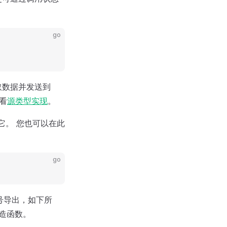
go
取数据并发送到
看
源类型实现
。
它。 您也可以在此
go
符号导出，如下所
造函数。