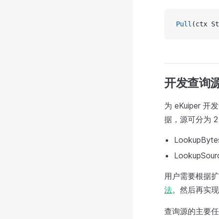
Pull
(ctx S
开发查询
为 eKuipe
据，源可分为 2
LookupByte
LookupSour
用户需要根据扩
法
。然后再实现 
查询源的主要