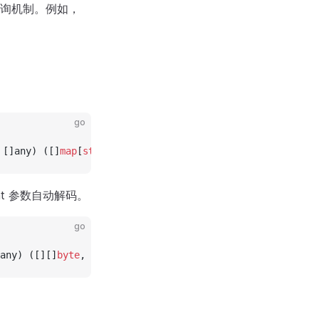
询机制。例如，
go
 []any) ([]
map
[
string
]any, 
error
)
rmat 参数自动解码。
go
any) ([][]
byte
, 
error
)