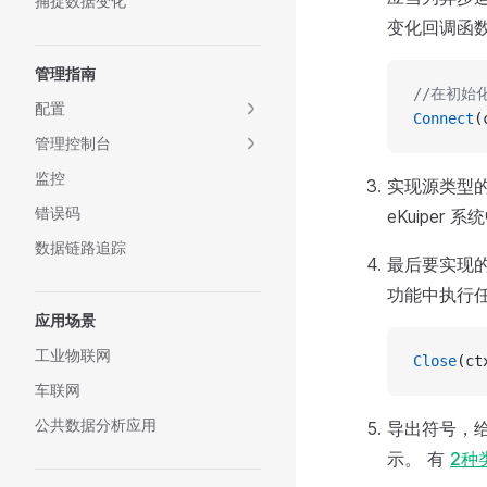
捕捉数据变化
变化回调函
管理指南
//在初始
配置
Connect
(
管理控制台
监控
实现源类型
错误码
eKuipe
数据链路追踪
最后要实现
功能中执行
应用场景
工业物联网
Close
(ct
车联网
公共数据分析应用
导出符号，给
示。 有
2种