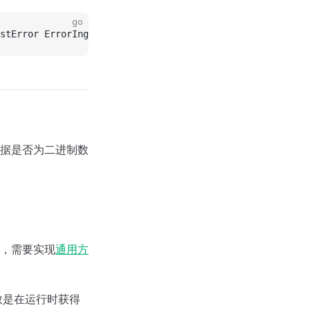
go
stError ErrorIngest)
的数据是否为二进制数
，需要实现
通用方
数是在运行时获得