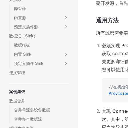
要开发源，首先
降采样
内置源
通用方法
预定义插件源
所有源都需要实
数据汇（Sink）
数据模板
必须实现
Pr
获取 con
内置 Sink
关更多详细
预定义插件 Sink
您可以使用
连接管理
//在初始
案例集锦
Provisio
数据合并
合并单流多设备数据
实现
Conne
次。其中，
合并多个数据流
应当为异步