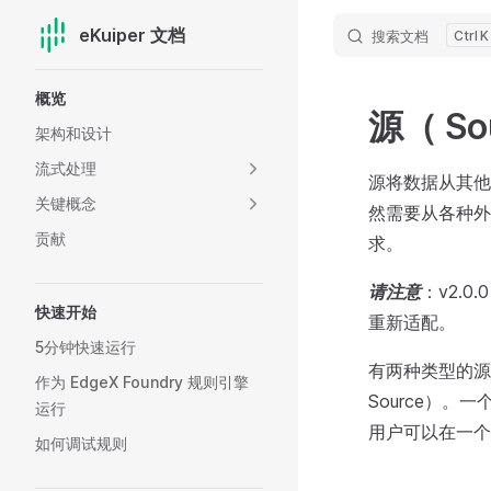
eKuiper 文档
搜索文档
K
Skip to content
Sidebar Navigation
概览
源（ So
架构和设计
流式处理
源将数据从其他系统
关键概念
然需要从各种外
贡献
求。
请注意
：v2.0
快速开始
重新适配。
5分钟快速运行
有两种类型的源。
作为 EdgeX Foundry 规则引擎
Source）
运行
用户可以在一个
如何调试规则